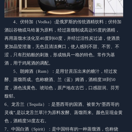
4、伏特加（Vodka）:是俄罗斯的传统酒精饮料；伏特加
酒以谷物或马铃薯为原料，经过蒸馏制成高达95度的酒精，
再用蒸馏水淡化至40度到60度，并经过活性炭过滤，使酒质
更加晶莹澄澈，无色且清淡爽口，使人感到不甜、不苦、不
涩，只有烈焰般的刺激，形成独具一格的特色。常作为基
酒，用于鸡尾酒的调配。
5、朗姆酒（Rum）：是用甘蔗压出来的糖汁，经过发
酵、蒸馏而成。也称糖酒、兰（蓝）姆酒，酒精度38到50
度，酒色浅黄色、琥珀色，原产地在古巴，口感甜润、芬芳
馥郁。
6、龙舌兰（Tequila）：是墨西哥的国酒、被誉为"墨西哥的
灵魂”,是以龙舌兰草汁为原料发酵、蒸馏而来。颜色呈现金黄
色，酒精度50度左右。
7、中国白酒（Spirit）：是中国特有的一种蒸馏酒，也称烧