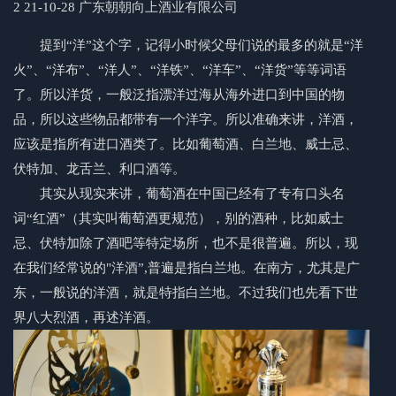
2 21-10-28
广东朝朝向上酒业有限公司
提到“洋”这个字，记得小时候父母们说的最多的就是“洋
火”、“洋布”、“洋人”、“洋铁”、“洋车”、“洋货”等等词语
了。所以洋货，一般泛指漂洋过海从海外进口到中国的物
品，所以这些物品都带有一个洋字。所以准确来讲，
洋酒
，
应该是指所有进口酒类了。比如葡萄酒、
白兰地
、威士忌、
伏特加、龙舌兰、利口酒等。
其实从现实来讲，葡萄酒在中国已经有了专有口头名
词“红酒”（其实叫葡萄酒更规范），别的酒种，比如威士
忌、伏特加除了酒吧等特定场所，也不是很普遍。所以，现
在我们经常说的"
洋酒
”,普遍是指白兰地。在南方，尤其是广
东，一般说的
洋酒
，就是特指
白兰地
。不过我们也先看下世
界八大烈酒，再述
洋酒
。