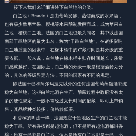
接下来我们来详细讲述下
白兰地
的分类。
白兰地
﹝Brandy﹞是由葡萄发酵、蒸馏而成的水果酒，
也有极少数用苹果、樱桃等水果酿制发酵而成，成为苹果
白
兰地
，樱桃白兰地。法国的白兰地也最为闻名，其中以法国
南部干邑地区的最为出名，称为“
干邑白兰地
”。在诸多影响
白兰地质量的因素中，在橡木桶中的贮藏时间是其分级的重
要依据。一般来说，白兰地在橡木桶中贮存时间越长，质量
口感就越好。在国际上，白兰地的分级一般是根据酒龄划分
的，具体的等级界定方法，不同的国家有不同的规定。
除法国干邑和阿尔玛涅克以外的任何法国葡萄蒸馏酒都统
称为白兰地。这些
白兰地酒
在生产、酿藏过程中政府没有太
多的硬性规定，一般不需经过太长时间的酿藏，即可上市销
售，其品牌种类较多，价格较低廉。
和香槟的叫法一样，法国规定干邑地区生产的白兰地才能
称为干邑。所有香槟都是起泡酒，但不是所有起泡酒都叫香
槟；所有干邑都是白兰地，但不是所有白兰地都是干邑。比