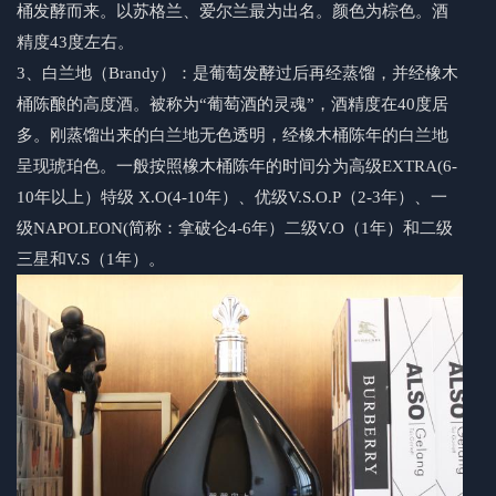
桶发酵而来。以苏格兰、爱尔兰最为出名。颜色为棕色。酒
精度43度左右。
3、白兰地（Brandy）：是葡萄发酵过后再经蒸馏，并经橡木
桶陈酿的高度酒。被称为“葡萄酒的灵魂”，酒精度在40度居
多。刚蒸馏出来的
白兰地
无色透明，经橡木桶陈年的
白兰地
呈现琥珀色。一般按照橡木桶陈年的时间分为高级EXTRA(6-
10年以上）特级 X.O(4-10年）、优级V.S.O.P（2-3年）、一
级NAPOLEON(简称：拿破仑4-6年）二级V.O（1年）和二级
三星和V.S（1年）。