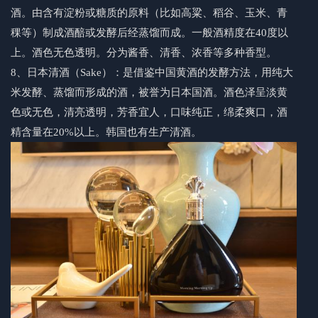
酒。由含有淀粉或糖质的原料（比如高粱、稻谷、玉米、青
稞等）制成酒醅或发酵后经蒸馏而成。一般酒精度在40度以
上。酒色无色透明。分为酱香、清香、浓香等多种香型。
8、日本清酒（Sake）：是借鉴中国黄酒的发酵方法，用纯大
米发酵、蒸馏而形成的酒，被誉为日本国酒。酒色泽呈淡黄
色或无色，清亮透明，芳香宜人，口味纯正，绵柔爽口，酒
精含量在20%以上。韩国也有生产清酒。