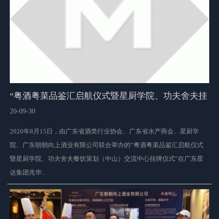
“粤酒粤菜品鉴汇启航仪式暨星厨学院、功夫舍夫挂
牌仪式”圆满举办
20-09-30
2020年8月15日，由广东省酒类行业协会、广东省水产商会、星厨学
院、广东朝朝向上酒业有限公司联合举办的“粤酒粤菜品鉴汇启航仪式
暨星厨学院、功夫舍夫餐饮策划（中山）交流中心挂牌仪式”在广东星
达集团兆华..