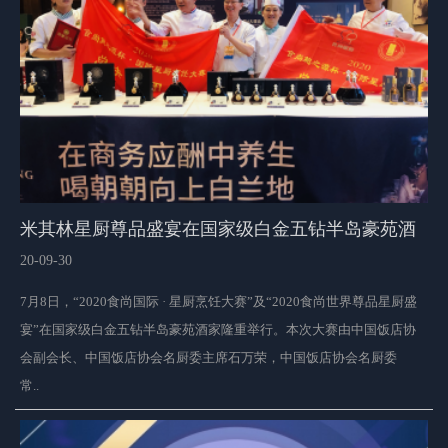
米其林星厨尊品盛宴在国家级白金五钻半岛豪苑酒
家隆重举行
20-09-30
7月8日，“2020食尚国际 · 星厨烹饪大赛”及“2020食尚世界尊品星厨盛
宴”在国家级白金五钻半岛豪苑酒家隆重举行。本次大赛由中国饭店协
会副会长、中国饭店协会名厨委主席石万荣，中国饭店协会名厨委
常..