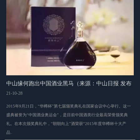
中山缘何跑出中国酒业黑马（来源：中山日报 发布
日期：2015年10月27日）
21-10-28
2015年9月21日，“华樽杯”第七届颁奖典礼在国家会议中心举行。这一
盛典被誉为“中国酒业奥运会”，是目前中国酒类行业最高荣誉颁奖典
礼。在本次颁奖典礼中，“朝朝向上”酒荣获“2015年度华樽杯十大产
品..