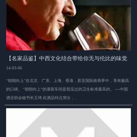
【名家品鉴】中西文化结合带给你无与伦比的味觉
享受！
14-03-06
“朝朝向上”在北京、广东、上海、香港，甚至国际政商界中，享有极高
的口碑。 “朝朝向上“的灌装车间是我见过的卫生标准最高的。 ----中国
酒业协会秘书长王琦 此酒品特点突出，..